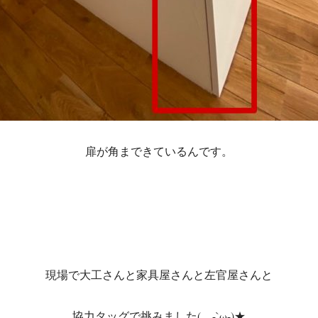
扉が角まできているんです。
現場で大工さんと家具屋さんと左官屋さんと
協力タッグで挑みました(。-`ω-)★