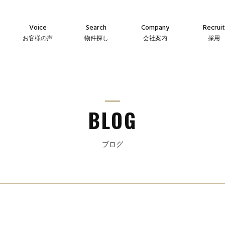
Voice
Search
Company
Recruit
お客様の声
物件探し
会社案内
採用
Agency
Company
Messag
え
仲介物件
会社案内
メッセー
Sales
Guideline
Recruit
ン
自社販売物件
事業指針
採用情
BLOG
ブログ