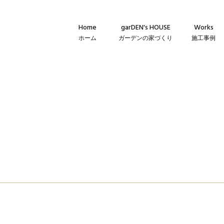
Home
garDEN's HOUSE
Works
ホーム
ガーデンの家づくり
施工事例
Concept
新築・建て替
コンセプト
リフォーム・
Technique
リノベーショ
建築仕様
Flow
家づくりの流れ
Warranty
保証とメンテナンス