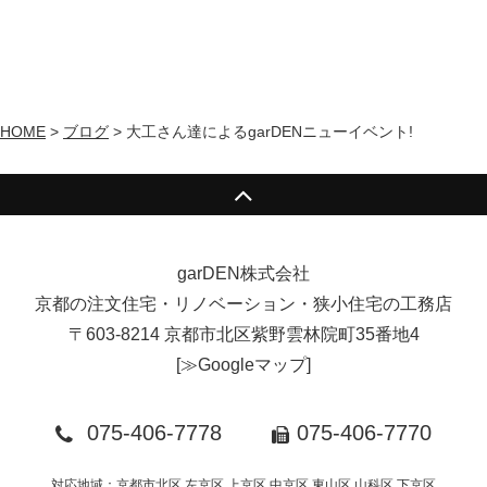
HOME
>
ブログ
>
大工さん達によるgarDENニューイベント!
garDEN株式会社
京都の注文住宅・リノベーション・狭小住宅の工務店
〒603-8214 京都市北区紫野雲林院町35番地4
[
≫Googleマップ
]
075-406-7778
075-406-7770
対応地域：京都市北区,左京区,上京区,中京区,東山区,山科区,下京区