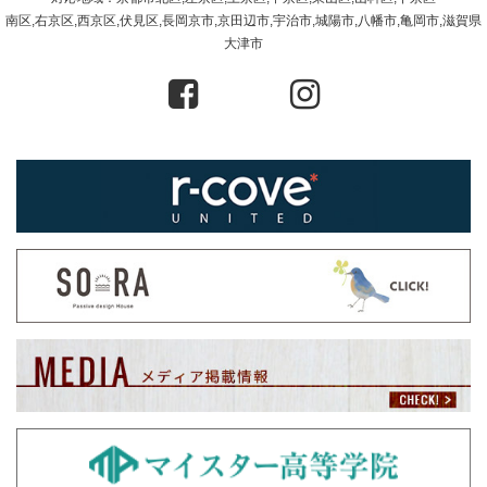
南区,右京区,西京区,伏見区,長岡京市,京田辺市,宇治市,城陽市,八幡市,亀岡市,滋賀県
大津市