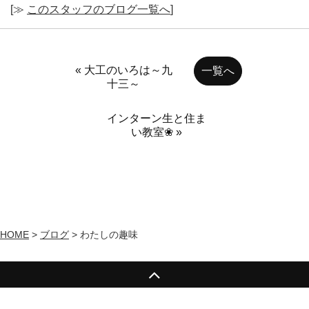
[≫
このスタッフのブログ一覧へ
]
« 大工のいろは～九
一覧へ
十三～
インターン生と住ま
い教室❀ »
HOME
>
ブログ
>
わたしの趣味