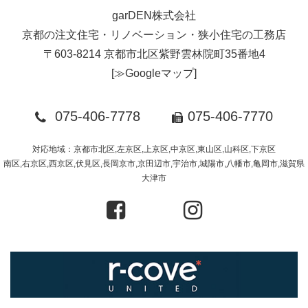
garDEN株式会社
京都の注文住宅・リノベーション・狭小住宅の工務店
〒603-8214 京都市北区紫野雲林院町35番地4
[
≫Googleマップ
]
075-406-7778
075-406-7770
対応地域：京都市北区,左京区,上京区,中京区,東山区,山科区,下京区
南区,右京区,西京区,伏見区,長岡京市,京田辺市,宇治市,城陽市,八幡市,亀岡市,滋賀県
大津市