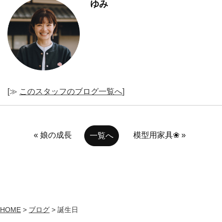
ゆみ
[≫
このスタッフのブログ一覧へ
]
« 娘の成長
模型用家具❀ »
一覧へ
HOME
>
ブログ
>
誕生日