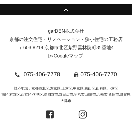
garDEN株式会社
京都の注文住宅・リノベーション・狭小住宅の工務店
〒603-8214 京都市北区紫野雲林院町35番地4
[
≫Googleマップ
]
075-406-7778
075-406-7770
対応地域：京都市北区,左京区,上京区,中京区,東山区,山科区,下京区
南区,右京区,西京区,伏見区,長岡京市,京田辺市,宇治市,城陽市,八幡市,亀岡市,滋賀県
大津市