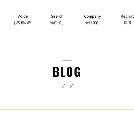
Voice
Search
Company
Recruit
お客様の声
物件探し
会社案内
採用
Agency
Company
Messag
え
仲介物件
会社案内
メッセー
Sales
Guideline
Recruit
ン
自社販売物件
事業指針
採用情
BLOG
ブログ