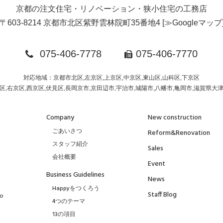
京都の注文住宅・リノベーション・狭小住宅の工務店
〒603-8214 京都市北区紫野雲林院町35番地4
[
≫Googleマップ
075-406-7778
075-406-7770
対応地域：京都市北区,左京区,上京区,中京区,東山区,山科区,下京区
区,右京区,西京区,伏見区,長岡京市,京田辺市,宇治市,城陽市,八幡市,亀岡市,滋賀県大
Company
New construction
ごあいさつ
Reform&Renovation
スタッフ紹介
Sales
会社概要
Event
Business Guidelines
News
Happyをつくろう
Staff Blog
to
4つのテーマ
13の項目