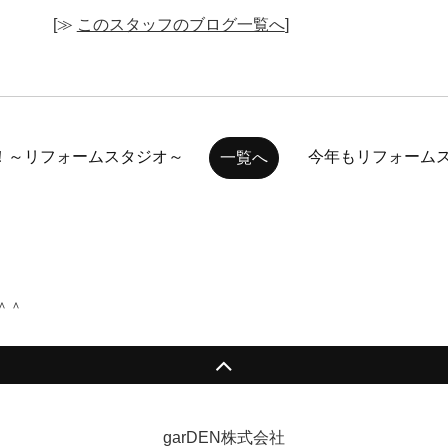
[≫
このスタッフのブログ一覧へ
]
！～リフォームスタジオ～
今年もリフォームス
一覧へ
＾＾
garDEN株式会社