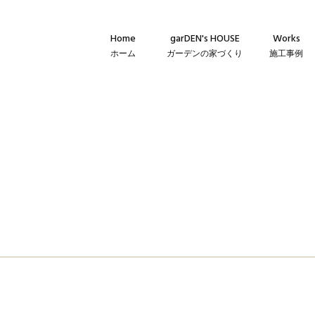
Home
garDEN's HOUSE
Works
ホーム
ガーデンの家づくり
施工事例
Concept
新築・建て替
コンセプト
リフォーム・
Technique
リノベーショ
建築仕様
Flow
家づくりの流れ
Warranty
保証とメンテナンス