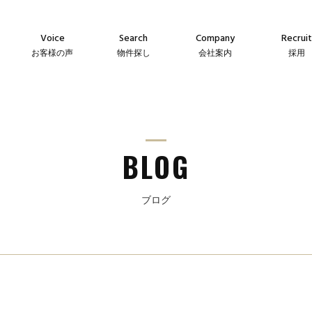
Voice
Search
Company
Recruit
お客様の声
物件探し
会社案内
採用
Agency
Company
Messag
え
仲介物件
会社案内
メッセー
Sales
Guideline
Recruit
ン
自社販売物件
事業指針
採用情
BLOG
ブログ