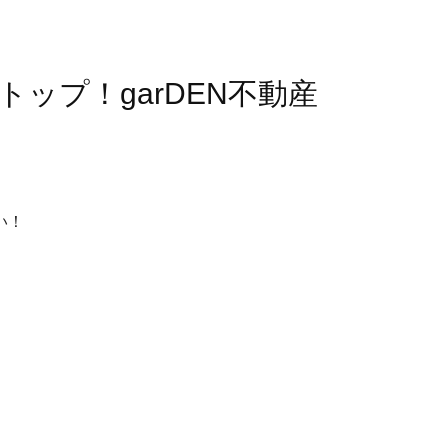
ップ！garDEN不動産
い！