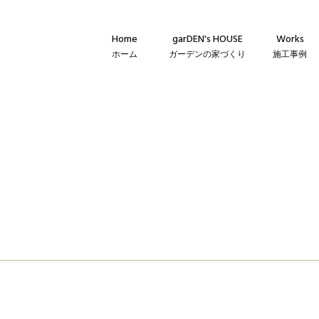
Home
garDEN's HOUSE
Works
ホーム
ガーデンの家づくり
施工事例
Concept
新築・建て替
コンセプト
リフォーム・
Technique
リノベーショ
建築仕様
Flow
家づくりの流れ
Warranty
保証とメンテナンス