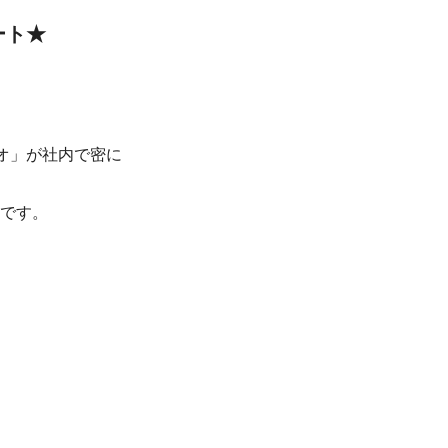
ート★
ジオ」が社内で密に
です。