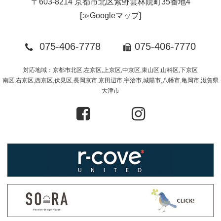
〒603-8214 京都市北区紫野雲林院町35番地4
[
≫Googleマップ
]
075-406-7778
075-406-7770
対応地域：京都市北区,左京区,上京区,中京区,東山区,山科区,下京区
南区,右京区,西京区,伏見区,長岡京市,京田辺市,宇治市,城陽市,八幡市,亀岡市,滋賀県
大津市