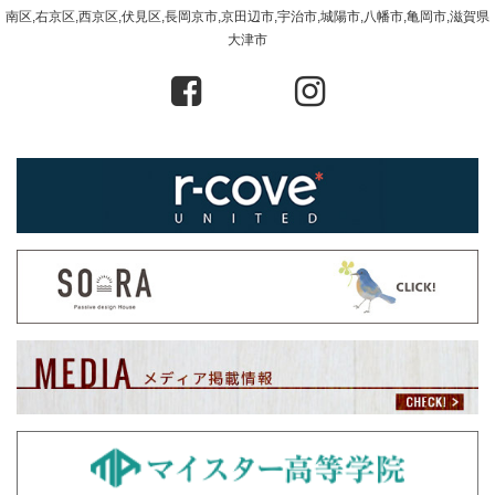
南区,右京区,西京区,伏見区,長岡京市,京田辺市,宇治市,城陽市,八幡市,亀岡市,滋賀県
大津市