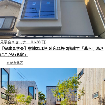
見学会＆セミナー
01/28(日)
【完成見学会】敷地21.1坪 延床21坪 2階建て「暮らし易さ
にこだわる家」
京都市北区