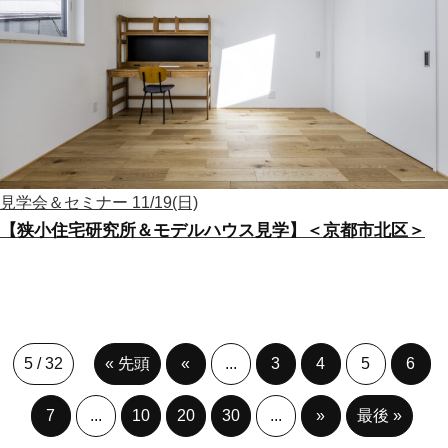
見学会＆セミナー
11/19(日)
【狭小住宅研究所＆モデルハウス見学】＜京都市北区＞
5 / 32
« 先頭
«
...
3
4
5
6
7
...
10
20
30
...
»
最後 »