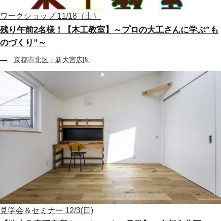
ワークショップ
11/18（土）
残り午前2名様！【木工教室】～プロの大工さんに学ぶ”も
のづくり”～
京都市北区：新大宮広間
見学会＆セミナー
12/3(日)