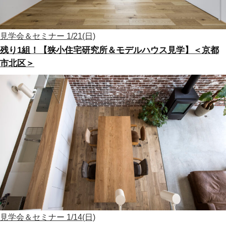
見学会＆セミナー
1/21(日)
残り1組！【狭小住宅研究所＆モデルハウス見学】＜京都
市北区＞
見学会＆セミナー
1/14(日)