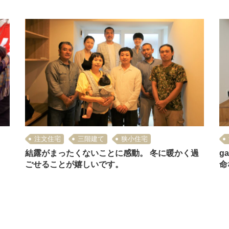
注文住宅
三階建て
狭小住宅
結露がまったくないことに感動。 冬に暖かく過
g
ごせることが嬉しいです。
命