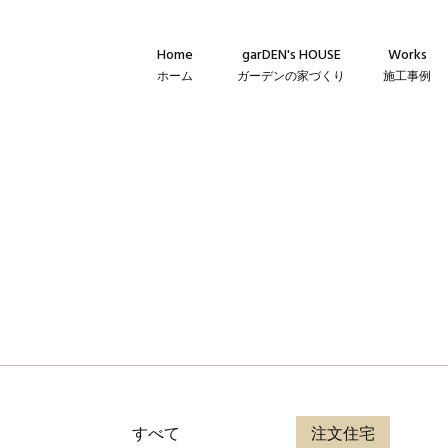
Home
garDEN's HOUSE
Works
ホーム
ガーデンの家づくり
施工事例
Concept
新築・建て替
コンセプト
リフォーム・
Technique
リノベーショ
建築仕様
Flow
家づくりの流れ
Warranty
保証とメンテナンス
すべて
注文住宅