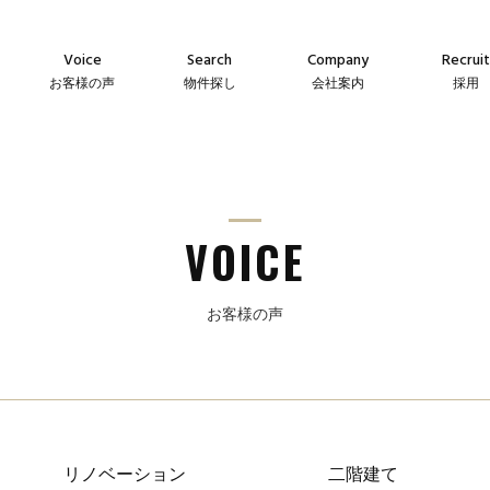
Voice
Search
Company
Recruit
お客様の声
物件探し
会社案内
採用
Agency
Company
Messag
え
仲介物件
会社案内
メッセー
Sales
Guideline
Recruit
ン
自社販売物件
事業指針
採用情
VOICE
お客様の声
リノベーション
二階建て