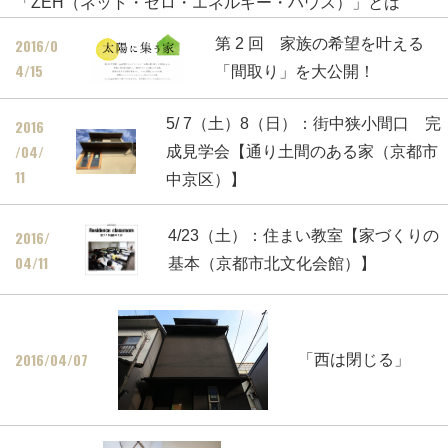
「ZEH（ネット・ゼロ・エネルギー・ハウス）」とは
2016/0
第 2 回 家族の希望を叶える
4/15
「間取り」を大公開！
5/ 7（土）8（日）：街中狭小間口 完
2016
/04/
成見学会【通り土間のある家（京都市
11
中京区）】
2016/
4/23（土）：住まい教室【家づくりの
04/11
基本（京都市北文化会館）】
2016/04/07
「西は閉じる」