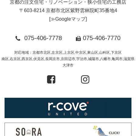
京都の注文住宅・リノベーション・狭小住宅の工務店
〒603-8214 京都市北区紫野雲林院町35番地4
[
≫Googleマップ
]
075-406-7778
075-406-7770
対応地域：京都市北区,左京区,上京区,中京区,東山区,山科区,下京区
南区,右京区,西京区,伏見区,長岡京市,京田辺市,宇治市,城陽市,八幡市,亀岡市,滋賀県
大津市