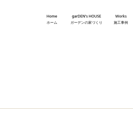
Home
garDEN's HOUSE
Works
ホーム
ガーデンの家づくり
施工事例
Concept
新築・建て替
コンセプト
リフォーム・
Technique
リノベーショ
建築仕様
Flow
家づくりの流れ
Warranty
保証とメンテナンス