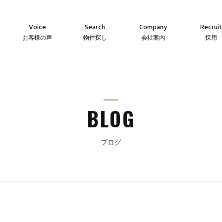
Voice
Search
Company
Recruit
お客様の声
物件探し
会社案内
採用
Agency
Company
Messag
え
仲介物件
会社案内
メッセー
Sales
Guideline
Recruit
ン
自社販売物件
事業指針
採用情
BLOG
ブログ