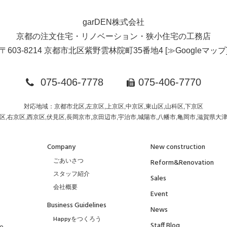
garDEN株式会社
京都の注文住宅・リノベーション・狭小住宅の工務店
〒603-8214 京都市北区紫野雲林院町35番地4
[
≫Googleマップ
075-406-7778
075-406-7770
対応地域：京都市北区,左京区,上京区,中京区,東山区,山科区,下京区
区,右京区,西京区,伏見区,長岡京市,京田辺市,宇治市,城陽市,八幡市,亀岡市,滋賀県大
Company
New construction
ごあいさつ
Reform&Renovation
スタッフ紹介
Sales
会社概要
Event
Business Guidelines
News
Happyをつくろう
Staff Blog
to