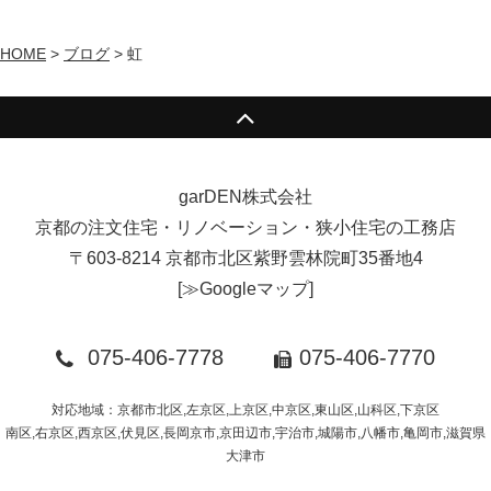
HOME
>
ブログ
>
虹
garDEN株式会社
京都の注文住宅・リノベーション・狭小住宅の工務店
〒603-8214 京都市北区紫野雲林院町35番地4
[
≫Googleマップ
]
075-406-7778
075-406-7770
対応地域：京都市北区,左京区,上京区,中京区,東山区,山科区,下京区
南区,右京区,西京区,伏見区,長岡京市,京田辺市,宇治市,城陽市,八幡市,亀岡市,滋賀県
大津市