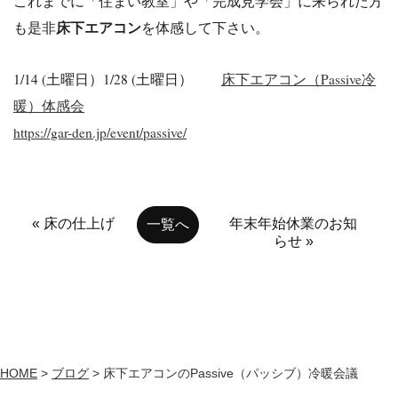
これまでに「住まい教室」や「完成見学会」に来られた方
床下エアコン
も是非
を体感して下さい。
1/14 (土曜日）1/28 (土曜日）
床下エアコン（Passive冷
暖）体感会
https://gar-den.jp/event/passive/
« 床の仕上げ
年末年始休業のお知
一覧へ
らせ »
HOME
>
ブログ
>
床下エアコンのPassive（パッシブ）冷暖会議