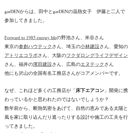
garDENからは、田中とgarDENの温熱女子 伊藤と二人で
参加してきました。
Forward to 1985 energy life
の野池さん、米谷さん
東京の
参創ハウテック
さん、埼玉の
小林建設
さん、愛知の
アトリエコラボ
さん、大阪の
フクダロングライフデザイン
さん、福井の
濱田建設
さん、広島の
エヌテック
さん
他にも沢山の全国有名工務店さんがコアメンバーです。
床下エアコン
なぜ、これほど多くの工務店が「
」開発に携
わっているかと思われたのではないでしょうか？
数年前から、断熱気密をあげて、自然の恵みである太陽と
風を家に取り込んだり遮ったりする設計や施工の工夫を行
ってきました。