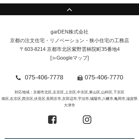
garDEN株式会社
京都の注文住宅・リノベーション・狭小住宅の工務店
〒603-8214 京都市北区紫野雲林院町35番地4
[
≫Googleマップ
]
075-406-7778
075-406-7770
対応地域：京都市北区,左京区,上京区,中京区,東山区,山科区,下京区
南区,右京区,西京区,伏見区,長岡京市,京田辺市,宇治市,城陽市,八幡市,亀岡市,滋賀県
大津市