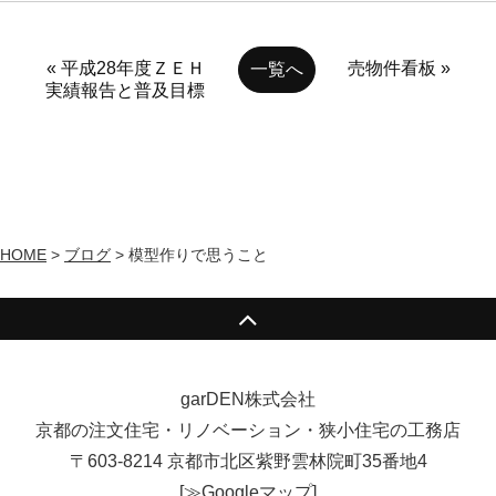
« 平成28年度ＺＥＨ
売物件看板 »
一覧へ
実績報告と普及目標
HOME
>
ブログ
>
模型作りで思うこと
garDEN株式会社
京都の注文住宅・リノベーション・狭小住宅の工務店
〒603-8214 京都市北区紫野雲林院町35番地4
[
≫Googleマップ
]