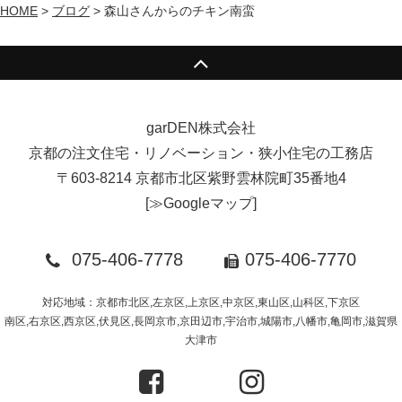
HOME
>
ブログ
>
森山さんからのチキン南蛮
garDEN株式会社
京都の注文住宅・リノベーション・狭小住宅の工務店
〒603-8214 京都市北区紫野雲林院町35番地4
[
≫Googleマップ
]
075-406-7778
075-406-7770
対応地域：京都市北区,左京区,上京区,中京区,東山区,山科区,下京区
南区,右京区,西京区,伏見区,長岡京市,京田辺市,宇治市,城陽市,八幡市,亀岡市,滋賀県
大津市