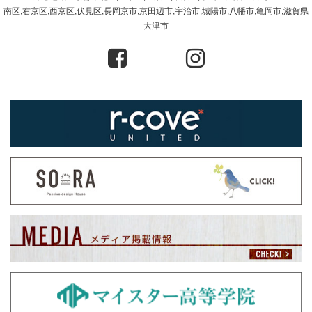
南区,右京区,西京区,伏見区,長岡京市,京田辺市,宇治市,城陽市,八幡市,亀岡市,滋賀県
大津市