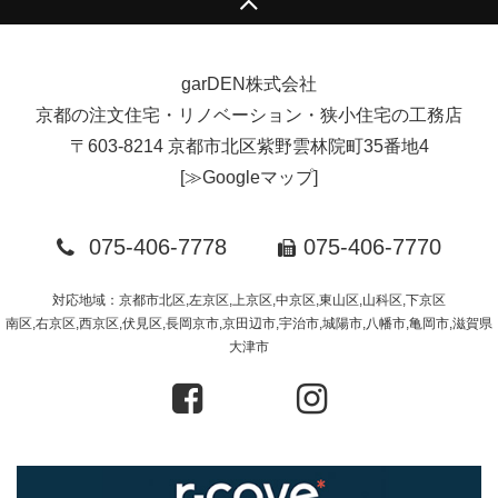
garDEN株式会社
京都の注文住宅・リノベーション・狭小住宅の工務店
〒603-8214 京都市北区紫野雲林院町35番地4
[
≫Googleマップ
]
075-406-7778
075-406-7770
対応地域：京都市北区,左京区,上京区,中京区,東山区,山科区,下京区
南区,右京区,西京区,伏見区,長岡京市,京田辺市,宇治市,城陽市,八幡市,亀岡市,滋賀県
大津市