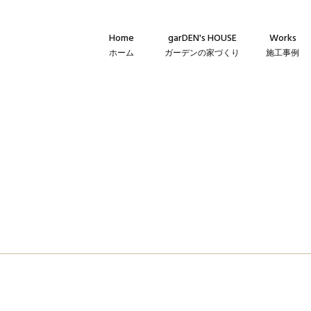
Home
garDEN's HOUSE
Works
ホーム
ガーデンの家づくり
施工事例
Concept
新築・建て替
コンセプト
リフォーム・
Technique
リノベーショ
建築仕様
Flow
家づくりの流れ
Warranty
保証とメンテナンス