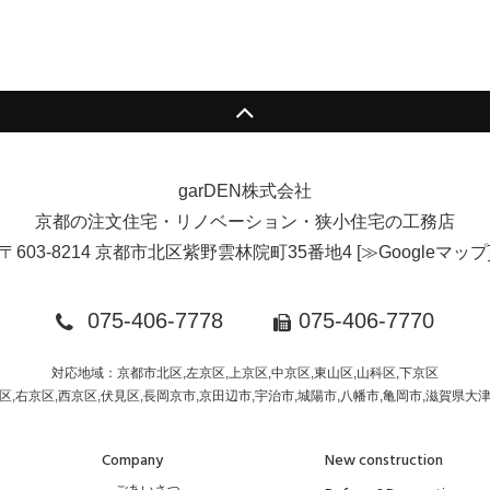
garDEN株式会社
京都の注文住宅・リノベーション・狭小住宅の工務店
〒603-8214 京都市北区紫野雲林院町35番地4
[
≫Googleマップ
075-406-7778
075-406-7770
対応地域：京都市北区,左京区,上京区,中京区,東山区,山科区,下京区
区,右京区,西京区,伏見区,長岡京市,京田辺市,宇治市,城陽市,八幡市,亀岡市,滋賀県大
Company
New construction