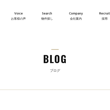
Voice
Search
Company
Recruit
お客様の声
物件探し
会社案内
採用
Agency
Company
Messag
え
仲介物件
会社案内
メッセー
Sales
Guideline
Recruit
ン
自社販売物件
事業指針
採用情
BLOG
ブログ