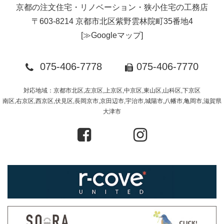
京都の注文住宅・リノベーション・狭小住宅の工務店
〒603-8214 京都市北区紫野雲林院町35番地4
[
≫Googleマップ
]
075-406-7778
075-406-7770
対応地域：京都市北区,左京区,上京区,中京区,東山区,山科区,下京区
南区,右京区,西京区,伏見区,長岡京市,京田辺市,宇治市,城陽市,八幡市,亀岡市,滋賀県
大津市