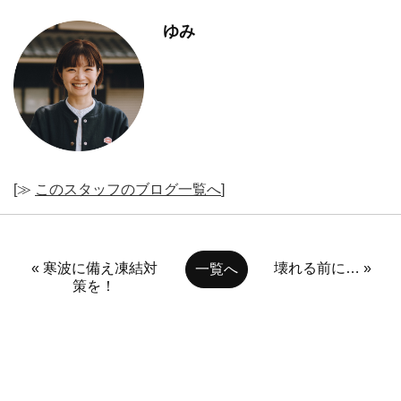
ゆみ
[≫
このスタッフのブログ一覧へ
]
« 寒波に備え凍結対
壊れる前に… »
一覧へ
策を！