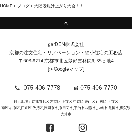
HOME
>
ブログ
>
大階段駆け上がり大会！！
garDEN株式会社
京都の注文住宅・リノベーション・狭小住宅の工務店
〒603-8214 京都市北区紫野雲林院町35番地4
[
≫Googleマップ
]
075-406-7778
075-406-7770
対応地域：京都市北区,左京区,上京区,中京区,東山区,山科区,下京区
南区,右京区,西京区,伏見区,長岡京市,京田辺市,宇治市,城陽市,八幡市,亀岡市,滋賀県
大津市