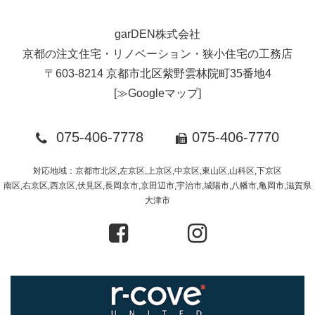
garDEN株式会社
京都の注文住宅・リノベーション・狭小住宅の工務店
〒603-8214 京都市北区紫野雲林院町35番地4
[
≫Googleマップ
]
075-406-7778
075-406-7770
対応地域：京都市北区,左京区,上京区,中京区,東山区,山科区,下京区
南区,右京区,西京区,伏見区,長岡京市,京田辺市,宇治市,城陽市,八幡市,亀岡市,滋賀県
大津市