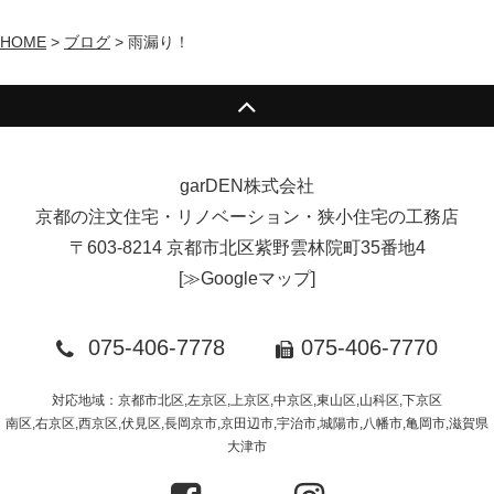
HOME
>
ブログ
>
雨漏り！
garDEN株式会社
京都の注文住宅・リノベーション・狭小住宅の工務店
〒603-8214 京都市北区紫野雲林院町35番地4
[
≫Googleマップ
]
075-406-7778
075-406-7770
対応地域：京都市北区,左京区,上京区,中京区,東山区,山科区,下京区
南区,右京区,西京区,伏見区,長岡京市,京田辺市,宇治市,城陽市,八幡市,亀岡市,滋賀県
大津市