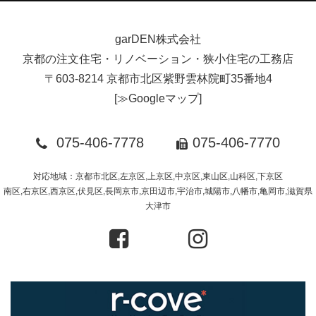
garDEN株式会社
京都の注文住宅・リノベーション・狭小住宅の工務店
〒603-8214 京都市北区紫野雲林院町35番地4
[
≫Googleマップ
]
075-406-7778
075-406-7770
対応地域：京都市北区,左京区,上京区,中京区,東山区,山科区,下京区
南区,右京区,西京区,伏見区,長岡京市,京田辺市,宇治市,城陽市,八幡市,亀岡市,滋賀県
大津市