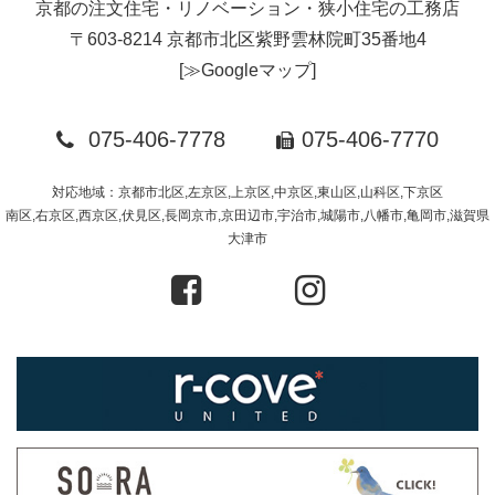
京都の注文住宅・リノベーション・狭小住宅の工務店
〒603-8214 京都市北区紫野雲林院町35番地4
[
≫Googleマップ
]
075-406-7778
075-406-7770
対応地域：京都市北区,左京区,上京区,中京区,東山区,山科区,下京区
南区,右京区,西京区,伏見区,長岡京市,京田辺市,宇治市,城陽市,八幡市,亀岡市,滋賀県
大津市