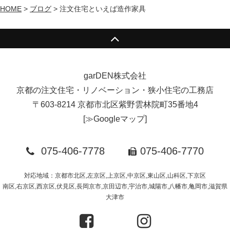
HOME
>
ブログ
>
注文住宅といえば造作家具
garDEN株式会社
京都の注文住宅・リノベーション・狭小住宅の工務店
〒603-8214 京都市北区紫野雲林院町35番地4
[
≫Googleマップ
]
075-406-7778
075-406-7770
対応地域：京都市北区,左京区,上京区,中京区,東山区,山科区,下京区
南区,右京区,西京区,伏見区,長岡京市,京田辺市,宇治市,城陽市,八幡市,亀岡市,滋賀県
大津市