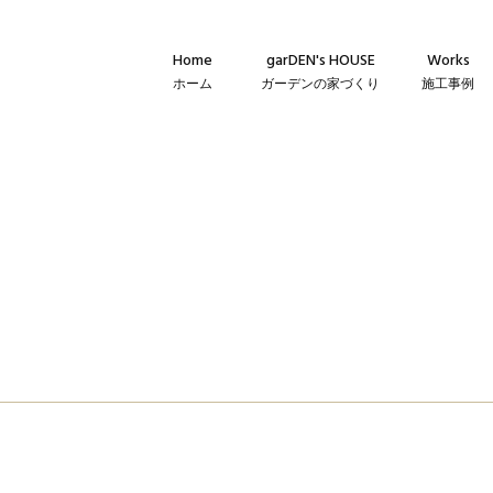
Home
garDEN's HOUSE
Works
ホーム
ガーデンの家づくり
施工事例
Concept
新築・建て替
コンセプト
リフォーム・
Technique
リノベーショ
建築仕様
Flow
家づくりの流れ
Warranty
保証とメンテナンス