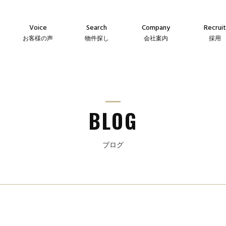
Voice
Search
Company
Recruit
お客様の声
物件探し
会社案内
採用
Agency
Company
Messag
え
仲介物件
会社案内
メッセー
Sales
Guideline
Recruit
ン
自社販売物件
事業指針
採用情
BLOG
ブログ