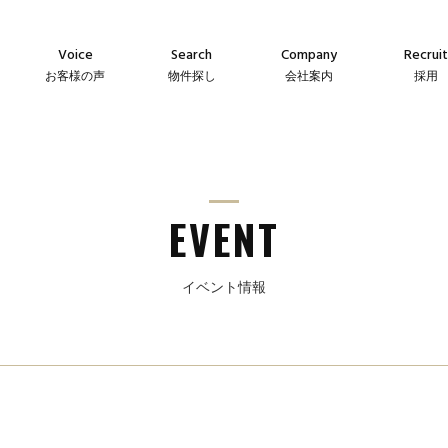
Voice
Search
Company
Recruit
お客様の声
物件探し
会社案内
採用
Agency
Company
Messag
え
仲介物件
会社案内
メッセー
Sales
Guideline
Recruit
ン
自社販売物件
事業指針
採用情
EVENT
イベント情報