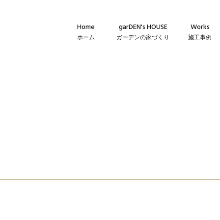
Home
garDEN's HOUSE
Works
ホーム
ガーデンの家づくり
施工事例
Concept
新築・建て替
コンセプト
リフォーム・
Technique
リノベーショ
建築仕様
Flow
家づくりの流れ
Warranty
保証とメンテナンス