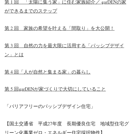
第 1 回 「太陽に集う家」に住む家族紹介／ garDENの家
ができるまでのステップ
第 2 回 家族の希望を叶える「間取り」を大公開！
第 3 回 自然の力を最大限に活用する「パッシブデザイ
ン」とは
第 4 回「人が自然と集まる家」の暮らし
第 5 回garDENが家づくりで大切にしていること
「バリアフリーのパッシブデザイン住宅」
【国土交通省 平成27年度 長期優良住宅 地域型住宅グ
リーン化事業ゼロ・エネルギー住宅採択物件】