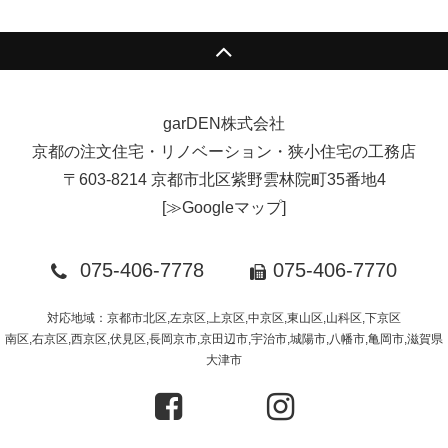
garDEN株式会社
京都の注文住宅・リノベーション・狭小住宅の工務店
〒603-8214 京都市北区紫野雲林院町35番地4
[
≫Googleマップ
]
075-406-7778
075-406-7770
対応地域：京都市北区,左京区,上京区,中京区,東山区,山科区,下京区
南区,右京区,西京区,伏見区,長岡京市,京田辺市,宇治市,城陽市,八幡市,亀岡市,滋賀県
大津市