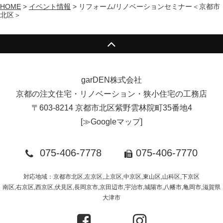
HOME
>
イベント情報
>
リフォーム/リノベーションセミナー＜京都市
北区＞
garDEN株式会社
京都の注文住宅・リノベーション・狭小住宅の工務店
〒603-8214 京都市北区紫野雲林院町35番地4
[
≫Googleマップ
]
075-406-7778
075-406-7770
対応地域：京都市北区,左京区,上京区,中京区,東山区,山科区,下京区
南区,右京区,西京区,伏見区,長岡京市,京田辺市,宇治市,城陽市,八幡市,亀岡市,滋賀県
大津市