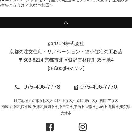
HOME
>
イベント情報
>
【住まい教室＆モデルハウス見学】土地をお
持ちの方向け＜京都市北区＞
garDEN株式会社
京都の注文住宅・リノベーション・狭小住宅の工務店
〒603-8214 京都市北区紫野雲林院町35番地4
[
≫Googleマップ
]
075-406-7778
075-406-7770
対応地域：京都市北区,左京区,上京区,中京区,東山区,山科区,下京区
南区,右京区,西京区,伏見区,長岡京市,京田辺市,宇治市,城陽市,八幡市,亀岡市,滋賀県
大津市