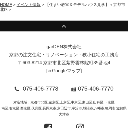
HOME
>
イベント情報
>
【住まい教室＆モデルハウス見学】＜京都市
北区＞
garDEN株式会社
京都の注文住宅・リノベーション・狭小住宅の工務店
〒603-8214 京都市北区紫野雲林院町35番地4
[
≫Googleマップ
]
075-406-7778
075-406-7770
対応地域：京都市北区,左京区,上京区,中京区,東山区,山科区,下京区
南区,右京区,西京区,伏見区,長岡京市,京田辺市,宇治市,城陽市,八幡市,亀岡市,滋賀県
大津市