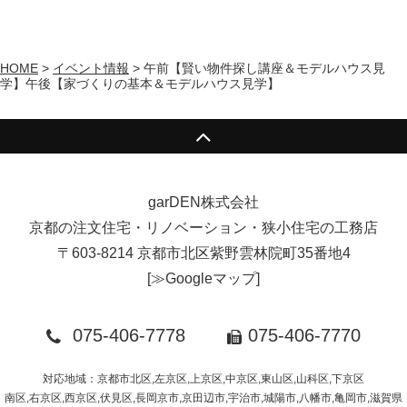
HOME
>
イベント情報
>
午前【賢い物件探し講座＆モデルハウス見
学】午後【家づくりの基本＆モデルハウス見学】
garDEN株式会社
京都の注文住宅・リノベーション・狭小住宅の工務店
〒603-8214 京都市北区紫野雲林院町35番地4
[
≫Googleマップ
]
075-406-7778
075-406-7770
対応地域：京都市北区,左京区,上京区,中京区,東山区,山科区,下京区
南区,右京区,西京区,伏見区,長岡京市,京田辺市,宇治市,城陽市,八幡市,亀岡市,滋賀県