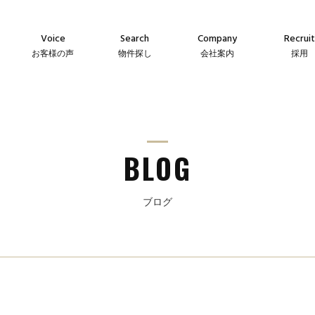
Voice
Search
Company
Recruit
お客様の声
物件探し
会社案内
採用
Agency
Company
Messag
え
仲介物件
会社案内
メッセー
Sales
Guideline
Recruit
ン
自社販売物件
事業指針
採用情
BLOG
ブログ