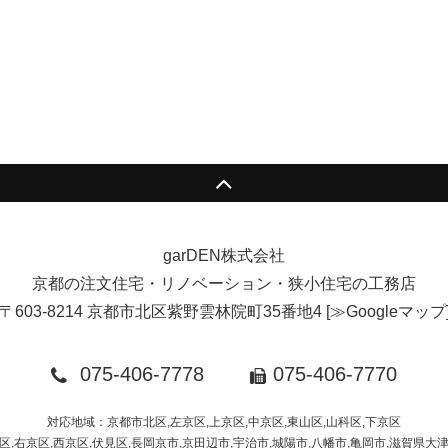
garDEN株式会社
京都の注文住宅・リノベーション・狭小住宅の工務店
〒603-8214 京都市北区紫野雲林院町35番地4
[
≫Googleマップ
075-406-7778
075-406-7770
対応地域：京都市北区,左京区,上京区,中京区,東山区,山科区,下京区
区,右京区,西京区,伏見区,長岡京市,京田辺市,宇治市,城陽市,八幡市,亀岡市,滋賀県大