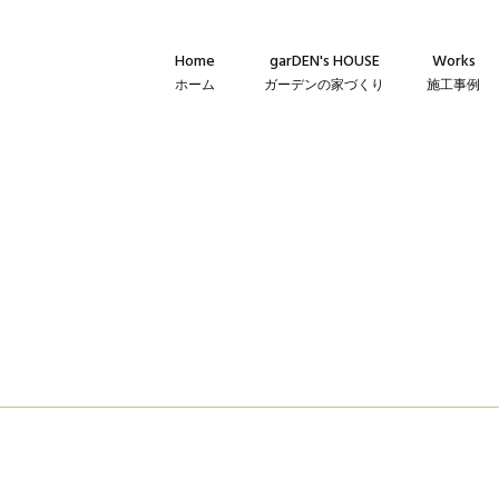
Home
garDEN's HOUSE
Works
ホーム
ガーデンの家づくり
施工事例
Concept
新築・建て替
コンセプト
リフォーム・
Technique
リノベーショ
建築仕様
Flow
家づくりの流れ
Warranty
保証とメンテナンス