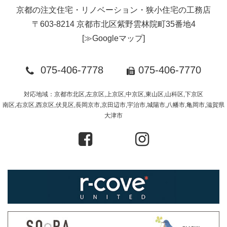
京都の注文住宅・リノベーション・狭小住宅の工務店
〒603-8214 京都市北区紫野雲林院町35番地4
[
≫Googleマップ
]
075-406-7778
075-406-7770
対応地域：京都市北区,左京区,上京区,中京区,東山区,山科区,下京区
南区,右京区,西京区,伏見区,長岡京市,京田辺市,宇治市,城陽市,八幡市,亀岡市,滋賀県
大津市