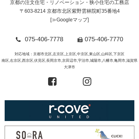
京都の注文住宅・リノベーション・狭小住宅の工務店
〒603-8214 京都市北区紫野雲林院町35番地4
[
≫Googleマップ
]
075-406-7778
075-406-7770
対応地域：京都市北区,左京区,上京区,中京区,東山区,山科区,下京区
南区,右京区,西京区,伏見区,長岡京市,京田辺市,宇治市,城陽市,八幡市,亀岡市,滋賀県
大津市