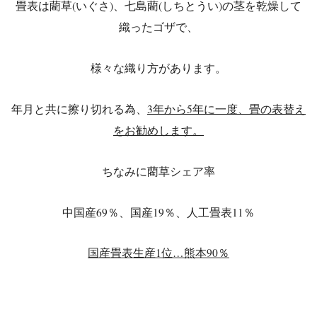
畳表は藺草(いぐさ)、七島藺(しちとうい)の茎を乾燥して
織ったゴザで、
様々な織り方があります。
年月と共に擦り切れる為、
3年から5年に一度、畳の表替え
をお勧めします。
ちなみに藺草シェア率
中国産69％、国産19％、人工畳表11％
国産畳表生産1位…熊本90％