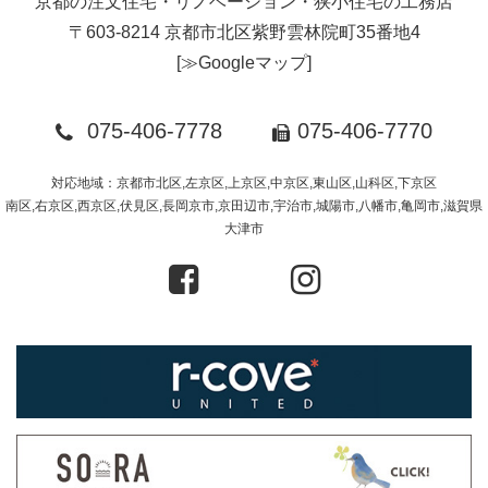
京都の注文住宅・リノベーション・狭小住宅の工務店
〒603-8214 京都市北区紫野雲林院町35番地4
[
≫Googleマップ
]
075-406-7778
075-406-7770
対応地域：京都市北区,左京区,上京区,中京区,東山区,山科区,下京区
南区,右京区,西京区,伏見区,長岡京市,京田辺市,宇治市,城陽市,八幡市,亀岡市,滋賀県
大津市