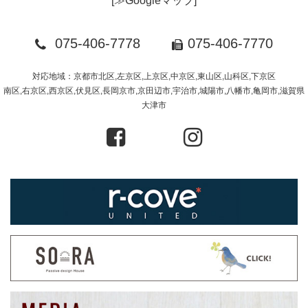
[
≫Googleマップ
]
075-406-7778
075-406-7770
対応地域：京都市北区,左京区,上京区,中京区,東山区,山科区,下京区
南区,右京区,西京区,伏見区,長岡京市,京田辺市,宇治市,城陽市,八幡市,亀岡市,滋賀県
大津市