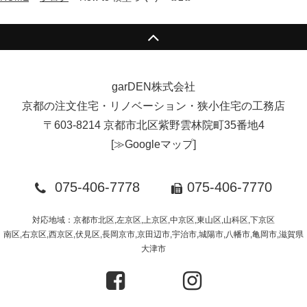
garDEN株式会社
京都の注文住宅・リノベーション・狭小住宅の工務店
〒603-8214 京都市北区紫野雲林院町35番地4
[
≫Googleマップ
]
075-406-7778
075-406-7770
対応地域：京都市北区,左京区,上京区,中京区,東山区,山科区,下京区
南区,右京区,西京区,伏見区,長岡京市,京田辺市,宇治市,城陽市,八幡市,亀岡市,滋賀県
大津市