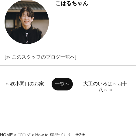
こはるちゃん
[≫
このスタッフのブログ一覧へ
]
« 狭小間口のお家
大工のいろは～四十
一覧へ
八～ »
HOME
>
ブログ
>
How to 模型づくり ❀2❀