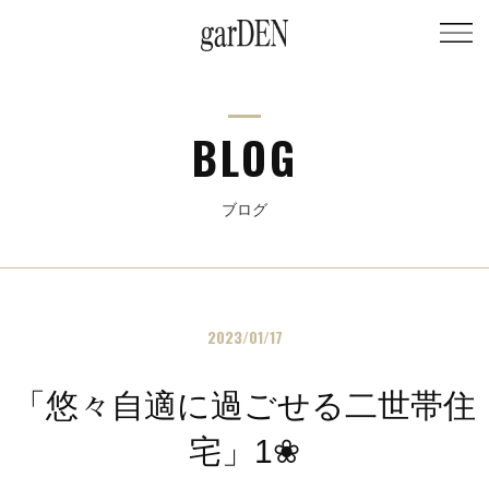
BLOG
ブログ
2023/01/17
「悠々自適に過ごせる二世帯住
宅」1❀