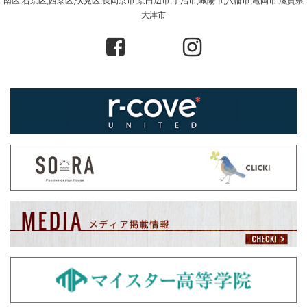
南区,右京区,西京区,伏見区,長岡京市,京田辺市,宇治市,城陽市,八幡市,亀岡市,滋賀県
大津市