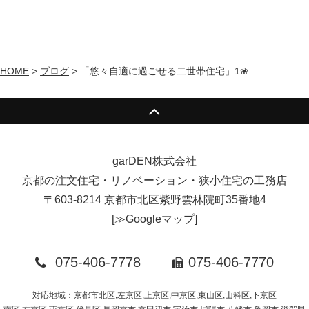
HOME
>
ブログ
>
「悠々自適に過ごせる二世帯住宅」1❀
garDEN株式会社
京都の注文住宅・リノベーション・狭小住宅の工務店
〒603-8214 京都市北区紫野雲林院町35番地4
[
≫Googleマップ
]
075-406-7778
075-406-7770
対応地域：京都市北区,左京区,上京区,中京区,東山区,山科区,下京区