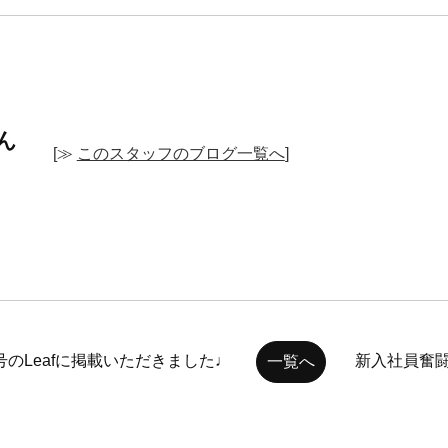
ん
[≫
このスタッフのブログ一覧へ
]
月号のLeafに掲載いただきました♩
新入社員奮闘
一覧へ