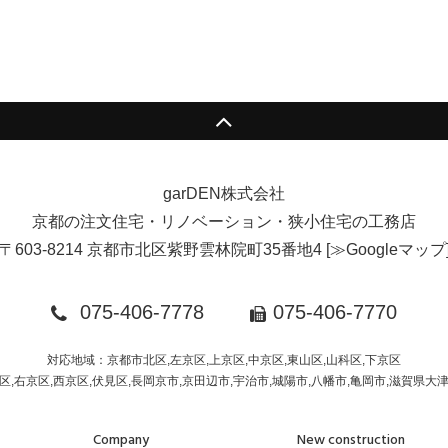
garDEN株式会社
京都の注文住宅・リノベーション・狭小住宅の工務店
〒603-8214 京都市北区紫野雲林院町35番地4
[
≫Googleマップ
075-406-7778
075-406-7770
対応地域：京都市北区,左京区,上京区,中京区,東山区,山科区,下京区
区,右京区,西京区,伏見区,長岡京市,京田辺市,宇治市,城陽市,八幡市,亀岡市,滋賀県大
Company
New construction