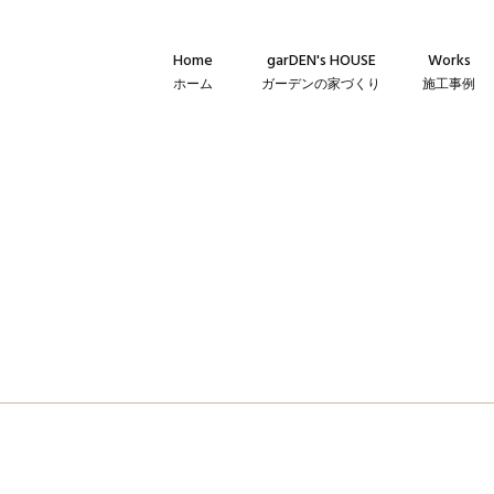
Home
garDEN's HOUSE
Works
ホーム
ガーデンの家づくり
施工事例
Concept
新築・建て替
コンセプト
リフォーム・
Technique
リノベーショ
建築仕様
Flow
家づくりの流れ
Warranty
保証とメンテナンス