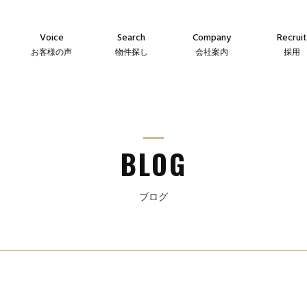
Voice
Search
Company
Recruit
お客様の声
物件探し
会社案内
採用
Agency
Company
Messag
え
仲介物件
会社案内
メッセー
Sales
Guideline
Recruit
ン
自社販売物件
事業指針
採用情
BLOG
ブログ