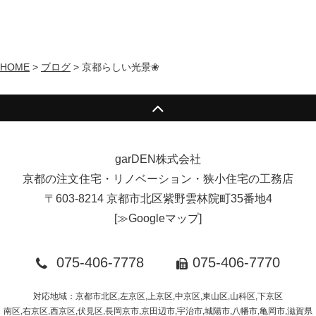
HOME
>
ブログ
>
京都らしい光景❀
garDEN株式会社
京都の注文住宅・リノベーション・狭小住宅の工務店
〒603-8214 京都市北区紫野雲林院町35番地4
[
≫Googleマップ
]
075-406-7778
075-406-7770
対応地域：京都市北区,左京区,上京区,中京区,東山区,山科区,下京区
南区,右京区,西京区,伏見区,長岡京市,京田辺市,宇治市,城陽市,八幡市,亀岡市,滋賀県