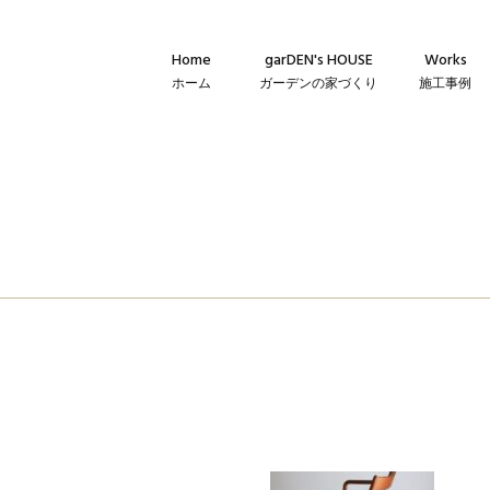
Home
garDEN's HOUSE
Works
ホーム
ガーデンの家づくり
施工事例
Concept
新築・建て替
コンセプト
リフォーム・
Technique
リノベーショ
建築仕様
Flow
家づくりの流れ
Warranty
保証とメンテナンス