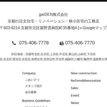
garDEN株式会社
京都の注文住宅・リノベーション・狭小住宅の工務店
〒603-8214 京都市北区紫野雲林院町35番地4
[
≫Googleマップ
075-406-7778
075-406-7770
対応地域：京都市北区,左京区,上京区,中京区,東山区,山科区,下京区
区,右京区,西京区,伏見区,長岡京市,京田辺市,宇治市,城陽市,八幡市,亀岡市,滋賀県大
Company
New construction
ごあいさつ
Reform&Renovation
スタッフ紹介
Sales
会社概要
Event
Business Guidelines
News