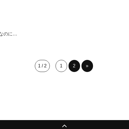
なのに…
1 / 2
1
2
»