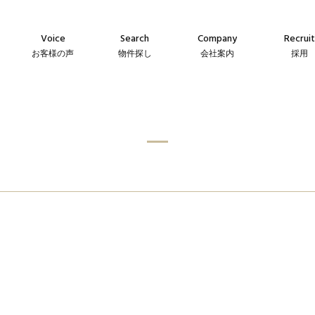
Voice
Search
Company
Recruit
お客様の声
物件探し
会社案内
採用
Agency
Company
Messag
え
仲介物件
会社案内
メッセー
Sales
Guideline
Recruit
ン
自社販売物件
事業指針
採用情