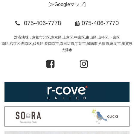
[
≫Googleマップ
]
075-406-7778
075-406-7770
対応地域：京都市北区,左京区,上京区,中京区,東山区,山科区,下京区
南区,右京区,西京区,伏見区,長岡京市,京田辺市,宇治市,城陽市,八幡市,亀岡市,滋賀県
大津市