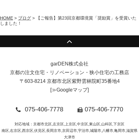
HOME
>
ブログ
>
【ご報告】第23回京都環境賞「奨励賞」を受賞いた
しました！
garDEN株式会社
京都の注文住宅・リノベーション・狭小住宅の工務店
〒603-8214 京都市北区紫野雲林院町35番地4
[
≫Googleマップ
]
075-406-7778
075-406-7770
対応地域：京都市北区,左京区,上京区,中京区,東山区,山科区,下京区
南区,右京区,西京区,伏見区,長岡京市,京田辺市,宇治市,城陽市,八幡市,亀岡市,滋賀県
大津市