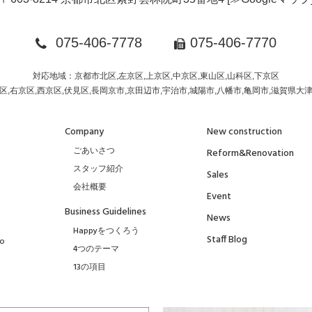
075-406-7778
075-406-7770
対応地域：京都市北区,左京区,上京区,中京区,東山区,山科区,下京区
区,右京区,西京区,伏見区,長岡京市,京田辺市,宇治市,城陽市,八幡市,亀岡市,滋賀県大
Company
New construction
ごあいさつ
Reform&Renovation
スタッフ紹介
Sales
会社概要
Event
Business Guidelines
News
Happyをつくろう
Staff Blog
to
4つのテーマ
13の項目