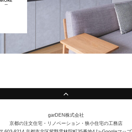
MORE
garDEN株式会社
京都の注文住宅・リノベーション・狭小住宅の工務店
〒603-8214 京都市北区紫野雲林院町35番地4
[
≫Googleマップ