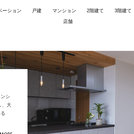
ベーション
戸建
マンション
2階建て
3階建て
店舗
マンシ
し、大
ある