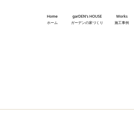
Home
garDEN's HOUSE
Works
ホーム
ガーデンの家づくり
施工事例
Concept
新築・建て替
コンセプト
リフォーム・
Technique
リノベーショ
建築仕様
Flow
家づくりの流れ
Warranty
保証とメンテナンス