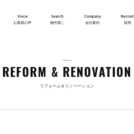
Voice
Search
Company
Recruit
お客様の声
物件探し
会社案内
採用
Agency
Company
Messag
え
仲介物件
会社案内
メッセー
Sales
Guideline
Recruit
ン
自社販売物件
事業指針
採用情
REFORM & RENOVATION
リフォーム＆リノベーション