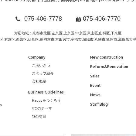
075-406-7778
075-406-7770
対応地域：京都市北区,左京区,上京区,中京区,東山区,山科区,下京区
区,右京区,西京区,伏見区,長岡京市,京田辺市,宇治市,城陽市,八幡市,亀岡市,滋賀県大
Company
New construction
ごあいさつ
Reform&Renovation
スタッフ紹介
Sales
会社概要
Event
Business Guidelines
News
Happyをつくろう
Staff Blog
to
4つのテーマ
13の項目