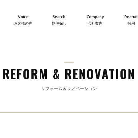
Voice
Search
Company
Recruit
お客様の声
物件探し
会社案内
採用
Agency
Company
Messag
え
仲介物件
会社案内
メッセー
Sales
Guideline
Recruit
ン
自社販売物件
事業指針
採用情
REFORM & RENOVATION
リフォーム＆リノベーション