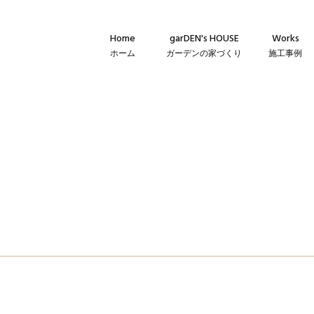
Home
garDEN's HOUSE
Works
ホーム
ガーデンの家づくり
施工事例
Concept
新築・建て替
コンセプト
リフォーム・
Technique
リノベーショ
建築仕様
Flow
家づくりの流れ
Warranty
保証とメンテナンス