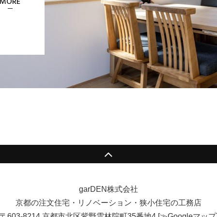
MORE
garDEN株式会社
京都の注文住宅・リノベーション・狭小住宅の工務店
〒603-8214 京都市北区紫野雲林院町35番地4
[
≫Googleマップ