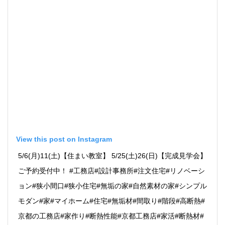
View this post on Instagram
5/6(月)11(土)【住まい教室】 5/25(土)26(日)【完成見学会】
ご予約受付中！ #工務店#設計事務所#注文住宅#リノベーシ
ョン#狭小間口#狭小住宅#無垢の家#自然素材の家#シンプル
モダン#家#マイホーム#住宅#無垢材#間取り#階段#高断熱#
京都の工務店#家作り#断熱性能#京都工務店#家活#断熱材#