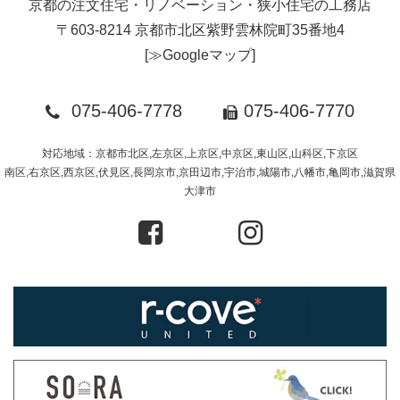
京都の注文住宅・リノベーション・狭小住宅の工務店
〒603-8214 京都市北区紫野雲林院町35番地4
[
≫Googleマップ
]
075-406-7778
075-406-7770
対応地域：京都市北区,左京区,上京区,中京区,東山区,山科区,下京区
南区,右京区,西京区,伏見区,長岡京市,京田辺市,宇治市,城陽市,八幡市,亀岡市,滋賀県
大津市