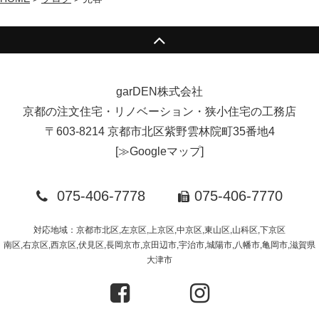
garDEN株式会社
京都の注文住宅・リノベーション・狭小住宅の工務店
〒603-8214 京都市北区紫野雲林院町35番地4
[
≫Googleマップ
]
075-406-7778
075-406-7770
対応地域：京都市北区,左京区,上京区,中京区,東山区,山科区,下京区
南区,右京区,西京区,伏見区,長岡京市,京田辺市,宇治市,城陽市,八幡市,亀岡市,滋賀県
大津市