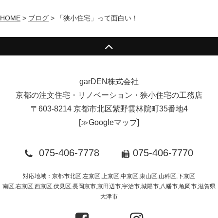
HOME
>
ブログ
>
「狭小住宅」って面白い！
garDEN株式会社
京都の注文住宅・リノベーション・狭小住宅の工務店
〒603-8214 京都市北区紫野雲林院町35番地4
[
≫Googleマップ
]
075-406-7778
075-406-7770
対応地域：京都市北区,左京区,上京区,中京区,東山区,山科区,下京区
南区,右京区,西京区,伏見区,長岡京市,京田辺市,宇治市,城陽市,八幡市,亀岡市,滋賀県
大津市