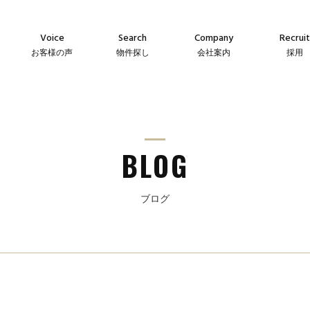
Voice
Search
Company
Recruit
お客様の声
物件探し
会社案内
採用
Agency
Company
Messag
え
仲介物件
会社案内
メッセー
Sales
Guideline
Recruit
ン
自社販売物件
事業指針
採用情
BLOG
ブログ