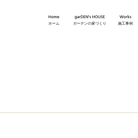
Home
garDEN's HOUSE
Works
ホーム
ガーデンの家づくり
施工事例
Concept
新築・建て替
コンセプト
リフォーム・
Technique
リノベーショ
建築仕様
Flow
家づくりの流れ
Warranty
保証とメンテナンス