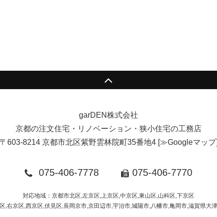
garDEN株式会社
京都の注文住宅・リノベーション・狭小住宅の工務店
〒603-8214 京都市北区紫野雲林院町35番地4
[
≫Googleマップ
075-406-7778
075-406-7770
対応地域：京都市北区,左京区,上京区,中京区,東山区,山科区,下京区
区,右京区,西京区,伏見区,長岡京市,京田辺市,宇治市,城陽市,八幡市,亀岡市,滋賀県大