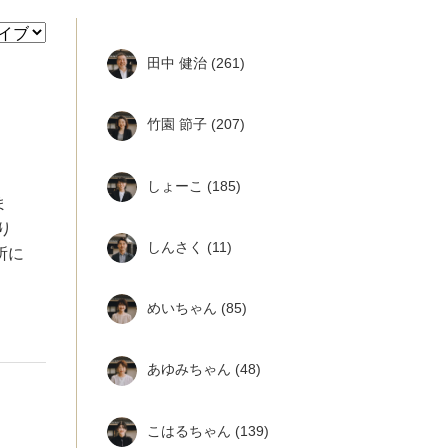
田中 健治
(261)
竹園 節子
(207)
しょーこ
(185)
ま
り
しんさく
(11)
所に
めいちゃん
(85)
あゆみちゃん
(48)
こはるちゃん
(139)