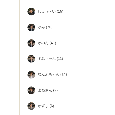
しょうへい
(15)
ゆみ
(70)
かのん
(41)
すみちゃん
(11)
なんぶちゃん
(14)
よねさん
(2)
かずし
(6)